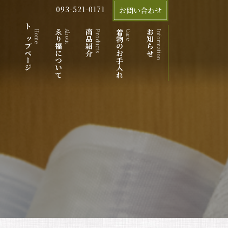
093-521-0171
お問い合わせ
トップページ
ゑり福について
商品紹介
着物のお手入れ
お知らせ
Home
About
Products
Care
Information