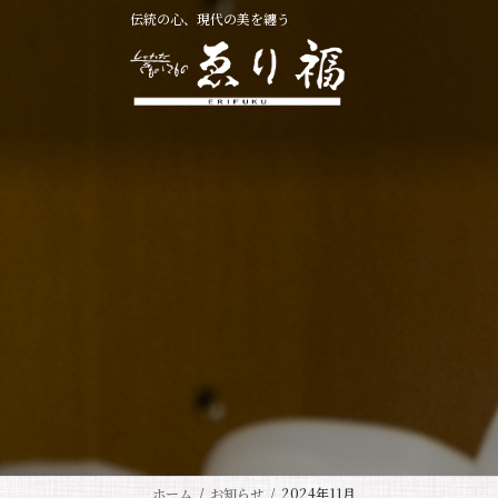
コ
ナ
伝統の心、現代の美を纏う
ン
ビ
テ
ゲ
ン
ー
ツ
シ
へ
ョ
ス
ン
キ
に
ッ
移
プ
動
ホーム
お知らせ
2024年11月