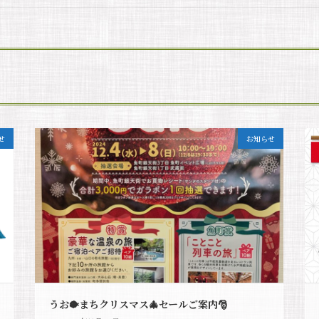
せ
お知らせ
うお🐡まちクリスマス🎄セールご案内🎅