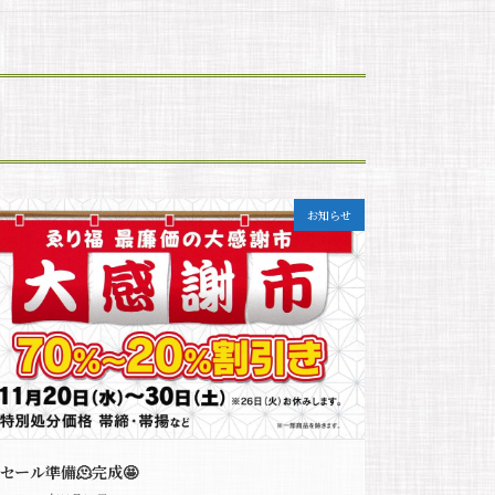
お知らせ
セール準備🫠完成🤩